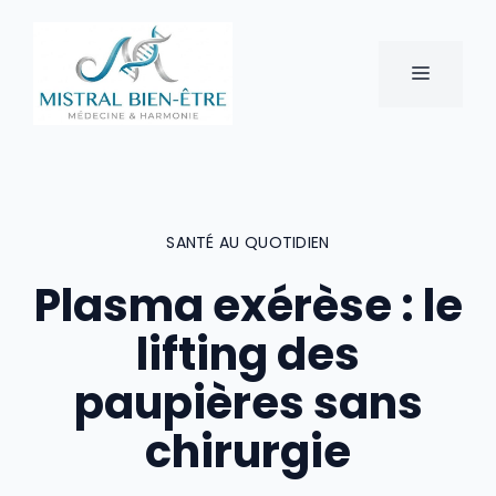
Aller
au
contenu
MENU
SANTÉ AU QUOTIDIEN
Plasma exérèse : le
lifting des
paupières sans
chirurgie