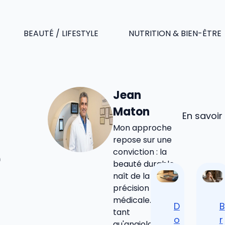
BEAUTÉ / LIFESTYLE
NUTRITION & BIEN-ÊTRE
Jean
Maton
En savoir
Mon approche
repose sur une
e
conviction : la
beauté durable
naît de la
précision
médicale. En
D
B
tant
o
r
qu'angiologue,