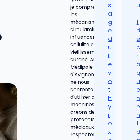
s
u
je comprends
a
i
les
g
t
mécanismes
circulatoires qui
e
?
influencent la
d
e
cellulite et le
u
c
vieillissement
L
r
cutané. Au
e
Médipole
v
d'Avignon, nous
o
u
ne nous
t
e
contentons pas
d'utiliser des
h
machines ; nous
y
e
créons des
r
n
protocoles
o
t
médicaux qui
x
respectent la