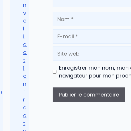
n
s
Nom
o
d
l
E-
i
mail
d
Site
a
web
a
t
Enregistrer mon nom, mon e
q
i
navigateur pour mon proc
o
n
m
f
r
a
c
d
t