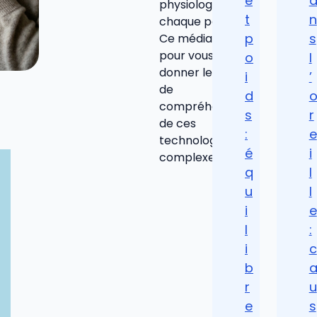
e
physiologie de
t
n
chaque patient.
p
s
Ce média est là
pour vous
o
l
donner les clés
i
’
de
d
compréhension
s
r
de ces
:
e
technologies
é
i
complexes.
q
l
u
l
i
e
l
:
i
c
b
r
u
e
s