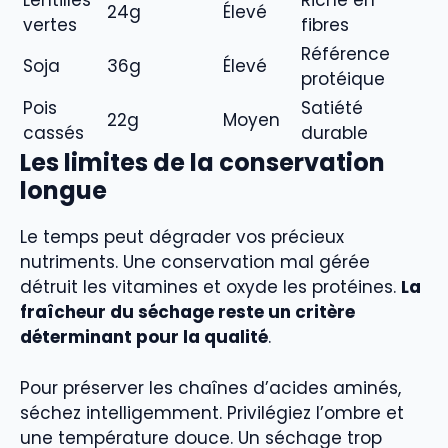
Lentilles
Riche en
24g
Élevé
vertes
fibres
Référence
Soja
36g
Élevé
protéique
Pois
Satiété
22g
Moyen
cassés
durable
Les limites de la conservation
longue
Le temps peut dégrader vos précieux
nutriments. Une conservation mal gérée
détruit les vitamines et oxyde les protéines.
La
fraîcheur du séchage reste un critère
déterminant pour la qualité
.
Pour préserver les chaînes d’acides aminés,
séchez intelligemment. Privilégiez l’ombre et
une température douce. Un séchage trop