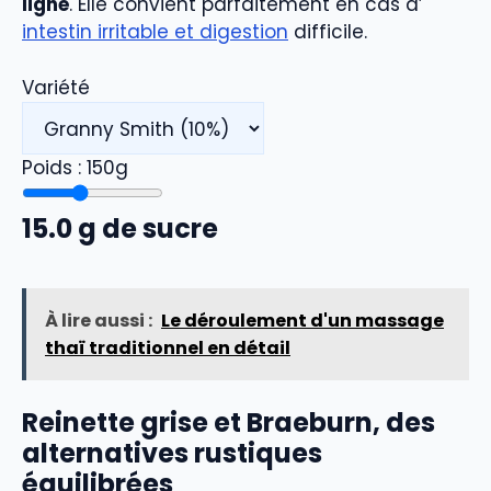
ligne
. Elle convient parfaitement en cas d’
intestin irritable et digestion
difficile.
Variété
Poids :
150
g
15.0
g de sucre
À lire aussi :
Le déroulement d'un massage
thaï traditionnel en détail
Reinette grise et Braeburn, des
alternatives rustiques
équilibrées