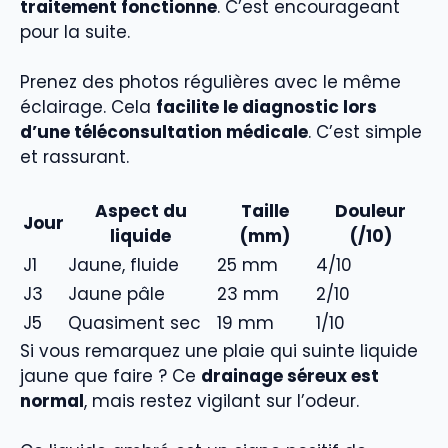
traitement fonctionne
. C’est encourageant
pour la suite.
Prenez des photos régulières avec le même
éclairage. Cela
facilite le diagnostic lors
d’une téléconsultation médicale
. C’est simple
et rassurant.
Aspect du
Taille
Douleur
Jour
liquide
(mm)
(/10)
J1
Jaune, fluide
25 mm
4/10
J3
Jaune pâle
23 mm
2/10
J5
Quasiment sec
19 mm
1/10
Si vous remarquez une plaie qui suinte liquide
jaune que faire ? Ce
drainage séreux est
normal
, mais restez vigilant sur l’odeur.