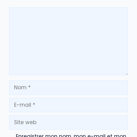
Commentaire
Nom
E-
mail
Site
web
Enregistrer mon nom, mon e-mail et mon