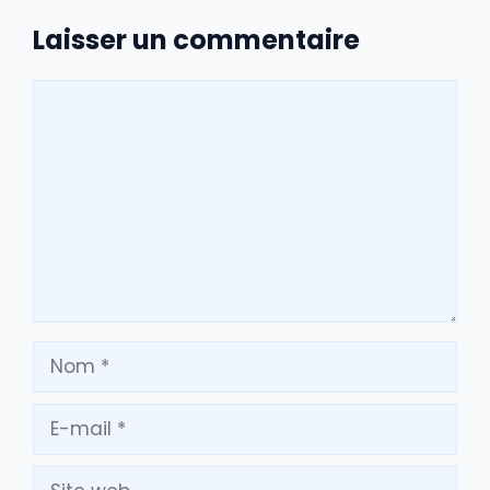
Laisser un commentaire
Commentaire
Nom
E-
mail
Site