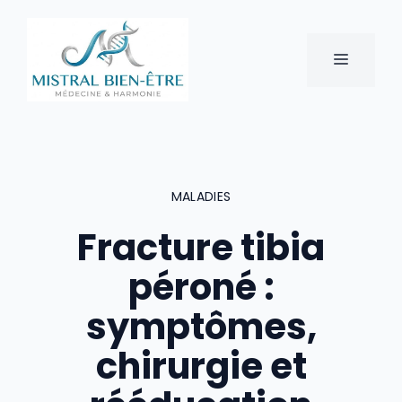
Aller
au
contenu
MENU
MALADIES
Fracture tibia
péroné :
symptômes,
chirurgie et